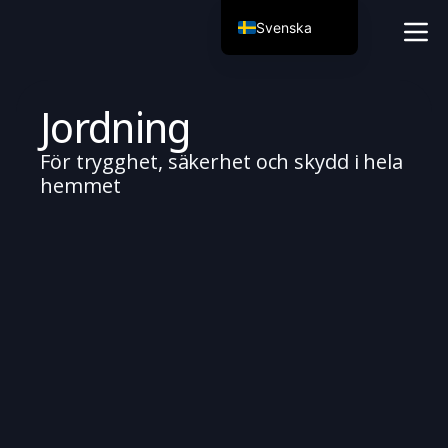
Svenska
English
Português
Jordning
Français
För trygghet, säkerhet och skydd i hela
Русский
hemmet
Nederlands
Deutsch