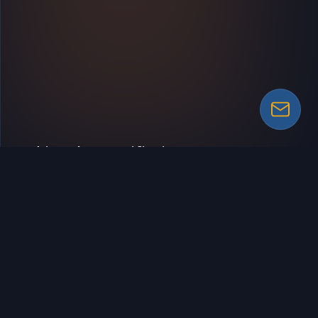
Vad innebär verifiering?
Vi går igenom hela elanläggningen med noggranna
tester för att säkerställa att den uppfyller gällande
krav. Efteråt får du ett tydligt besked om
anläggningens status och vad som eventuellt
behöver åtgärdas.
Vår kontroll innebär att vi:
Testar anläggningen
samt kontrollerar skydd