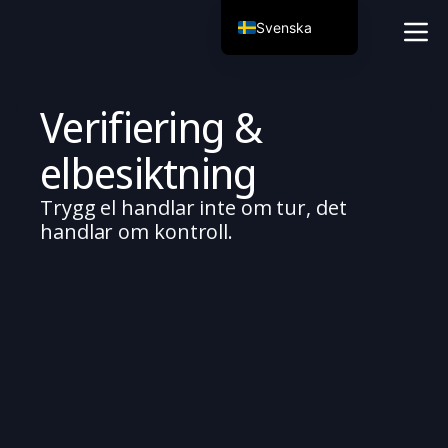
Svenska
English
Português
Verifiering &
Français
elbesiktning
Русский
Nederlands
Trygg el handlar inte om tur, det
Deutsch
handlar om kontroll.